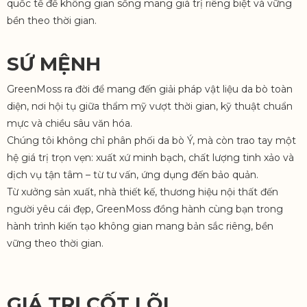
quốc tế để không gian sống mang giá trị riêng biệt và vững
bền theo thời gian.
SỨ MỆNH
GreenMoss ra đời để mang đến giải pháp vật liệu da bò toàn
diện, nơi hội tụ giữa thẩm mỹ vượt thời gian, kỹ thuật chuẩn
mực và chiều sâu văn hóa.
Chúng tôi không chỉ phân phối da bò Ý, mà còn trao tay một
hệ giá trị trọn vẹn: xuất xứ minh bạch, chất lượng tinh xảo và
dịch vụ tận tâm – từ tư vấn, ứng dụng đến bảo quản.
Từ xưởng sản xuất, nhà thiết kế, thương hiệu nội thất đến
người yêu cái đẹp, GreenMoss đồng hành cùng bạn trong
hành trình kiến tạo không gian mang bản sắc riêng, bền
vững theo thời gian.
GIÁ TRỊ CỐT LÕI