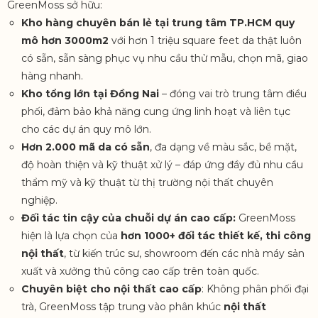
GreenMoss sở hữu:
Kho hàng chuyên bán lẻ tại trung tâm TP.HCM quy
mô hơn 3000m2
với hơn 1 triệu square feet da thật luôn
có sẵn, sẵn sàng phục vụ nhu cầu thử mẫu, chọn mã, giao
hàng nhanh.
Kho tổng lớn tại Đồng Nai
– đóng vai trò trung tâm điều
phối, đảm bảo khả năng cung ứng linh hoạt và liên tục
cho các dự án quy mô lớn.
Hơn 2.000 mã da có sẵn
, đa dạng về màu sắc, bề mặt,
độ hoàn thiện và kỹ thuật xử lý – đáp ứng đầy đủ nhu cầu
thẩm mỹ và kỹ thuật từ thị trường nội thất chuyên
nghiệp.
Đối tác tin cậy của chuỗi dự án cao cấp:
GreenMoss
hiện là lựa chọn của
hơn
1000
+ đối tác thiết kế, thi công
nội thất
, từ kiến trúc sư, showroom đến các nhà máy sản
xuất và xưởng thủ công cao cấp trên toàn quốc.
Chuyên biệt cho nội thất cao cấp
: Không phân phối đại
trà, GreenMoss tập trung vào phân khúc
nội thất