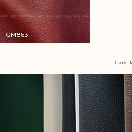
GM863
Lưu ý : 